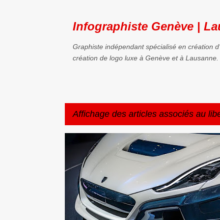
Infographiste Genève | La
Graphiste indépendant spécialisé en création d
création de logo luxe à Genève et à Lausanne. 
Affichage des articles associés au lib
A
CREATION LOGO LUXE
EXPERT CREATION LOGO
r
t
i
c
l