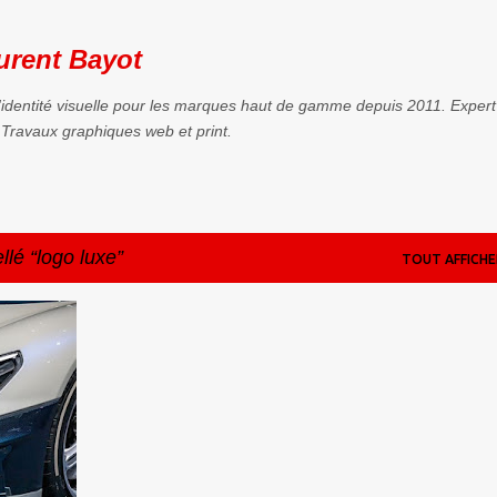
Accéder au contenu principal
urent Bayot
'identité visuelle pour les marques haut de gamme depuis 2011. Expert
Travaux graphiques web et print.
ellé
logo luxe
TOUT AFFICHE
+
5